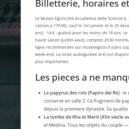
Billetterie, horaires e
Le Museo Egizio (Via Accademia delle Scienze 6, 
caisses a 17h30), sauf le 1er janvier et le 25 dec
ans) : 14 € ; gratuit pour les moins de 18 ans. L
haute saison (juillet-aout), comptez 2h30 mini
ligne recommandee sur museoegizio.it (sans sup
week-end. La visite audioguidee (4 €) est dispon
plus importantes.
Les pieces a ne man
Le papyrus des rois (Papiro dei Re)
: le
conserve en salle 2. Ce fragment de papy
depuis la premiere dynastie. Sa qualite
La tombe de Kha et Merit (XVe siecle av. 
el-Medina. Tous les objets du couple — li