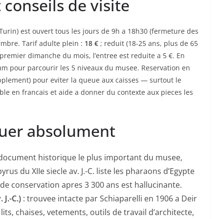
t conseils de visite
Turin) est ouvert tous les jours de 9h a 18h30 (fermeture des
embre. Tarif adulte plein :
18 €
; reduit (18-25 ans, plus de 65
e premier dimanche du mois, l’entree est reduite a 5 €. En
mum pour parcourir les 5 niveaux du musee. Reservation en
plement) pour eviter la queue aux caisses — surtout le
ible en francais et aide a donner du contexte aux pieces les
quer absolument
 document historique le plus important du musee,
rus du XIIe siecle av. J.-C. liste les pharaons d’Egypte
 de conservation apres 3 300 ans est hallucinante.
J.-C.)
: trouvee intacte par Schiaparelli en 1906 a Deir
ts, chaises, vetements, outils de travail d’architecte,