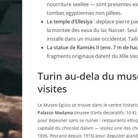
nourriture seellee — sont presentes e
tombes egyptiennes non pillees.
Le temple d’Ellesiya
: deplace pierre pa
la montee des eaux du lac Nasser. Seul
installe dans un musee occidental. Tail
La statue de Ramsès II (env. 7 m de hau
fragments originaux datent du XIIIe siecle
Turin au-dela du mus
visites
Le Museo Egizio se trouve dans le centre histori
Palazzo Madama
(musee d’arts decoratifs, 10 €).
pour dejeuner sans se ruiner : restaurants ethiq
capitale du chocolat italien — visitez une des ch
1836, Peyrano depuis 1915) pour deguster gianduja