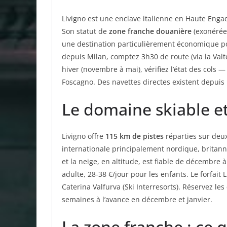
Livigno est une enclave italienne en Haute Engadi
Son statut de
zone franche douanière
(exonérée 
une destination particulièrement économique po
depuis Milan, comptez 3h30 de route (via la Valte
hiver (novembre à mai), vérifiez l’état des cols
Foscagno. Des navettes directes existent depuis
Le domaine skiable et 
Livigno offre
115 km de pistes
réparties sur deux
internationale principalement nordique, britan
et la neige, en altitude, est fiable de décembre à
adulte, 28-38 €/jour pour les enfants. Le forfai
Caterina Valfurva (Ski Interresorts). Réservez les 
semaines à l’avance en décembre et janvier.
La zone franche : ce