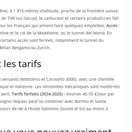
ne, à 1 816 mètres d’altitude, proche de la frontière suisse.
de TVA sur l’alcool, le carburant et certains produits) en fait
ur les Français qui aiment faire quelques emplettes.
Accès
:
line et le col de la Madeleine, ou le tunnel del Moro). En
 — certains accès sont fermés, notamment le tunnel du
 Milan Bergamo ou Zurich.
les tarifs
 versants (Mottolino et Carosello 3000), avec une clientèle
nique et italienne. Les remontées mécaniques sont modernes
 avril.
Tarifs forfaits (2024-2025)
: environ 45-55 €/jour par
t Livigno Skipass peut se combiner avec Bormio et Santa
cours de ski à l’école italienne (
Scuola di Sci
) au moins 2
 que vous pouvez vraiment