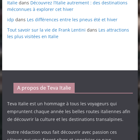
Italie
dans
Découvrez l’Italie autrement : des destinations
méconnues à explorer cet hiver
idp
dans
Les différences entre les pneus été et hiver
Tout savoir sur la vie de Frank Lentini
dans
Les attractions
les plus visitées en Italie
A propos de Teva Italie
Teva Italie est un hommage à tous les voyageurs qui
empruntent chaque année les belles routes italiennes afin
de découvrir la culture et les destinations transalpines.
Notre rédaction vous fait découvrir avec passion ces
séjours qui vous feront rêver et apprécier ce pays