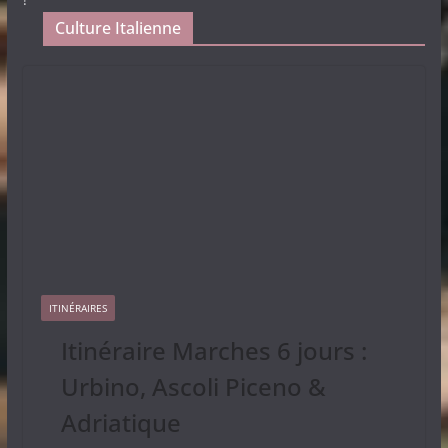
Culture Italienne
ITINÉRAIRES
Itinéraire Marches 6 jours :
Urbino, Ascoli Piceno &
Adriatique