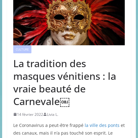
CULTURE
La tradition des
masques vénitiens : la
vraie beauté de
Carnevale￼
14 février 2022
Livia L.
Le Coronavirus a peut-être frappé
la ville des ponts
et
des canaux, mais il n’a pas touché son esprit. Le