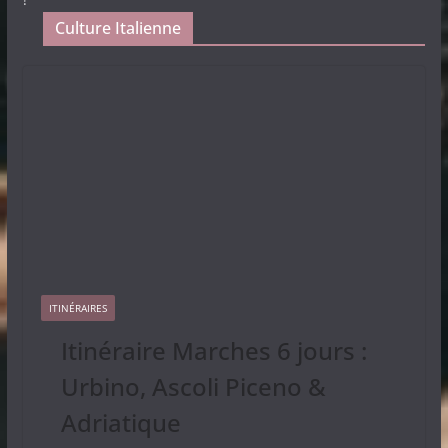
Culture Italienne
ITINÉRAIRES
Itinéraire Marches 6 jours :
Urbino, Ascoli Piceno &
Adriatique