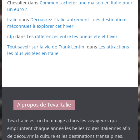
Chevalier
dans
Comment acheter une maison en Italie pour
un euro ?
Italie
dans
Découvrez l’Italie autrement : des destinations
méconnues à explorer cet hiver
idp
dans
Les différences entre les pneus été et hiver
Tout savoir sur la vie de Frank Lentini
dans
Les attractions
les plus visitées en Italie
A propos de Teva Italie
Teva Italie est un hommage à tous les voyageurs qui
empruntent chaque année les belles routes italiennes afin
de découvrir la culture et les destinations transalpines.