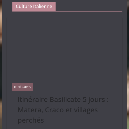
Culture Italienne
ITINÉRAIRES
Itinéraire Basilicate 5 jours :
Matera, Craco et villages
perchés