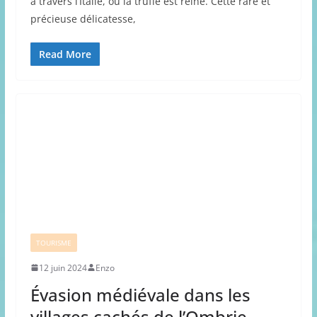
à travers l’Italie, où la truffe est reine. Cette rare et
précieuse délicatesse,
Read More
TOURISME
12 juin 2024
Enzo
Évasion médiévale dans les
villages cachés de l’Ombrie