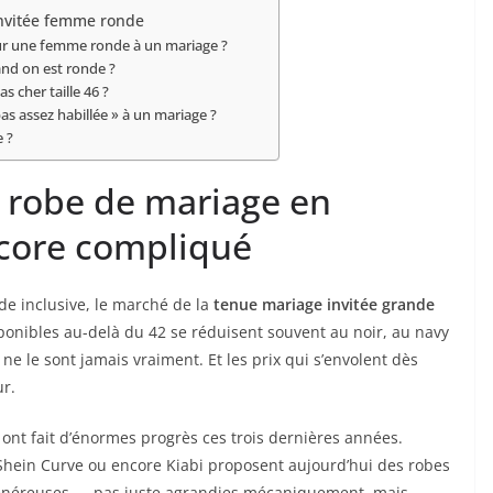
invitée femme ronde
our une femme ronde à un mariage ?
nd on est ronde ?
 cher taille 46 ?
pas assez habillée » à un mariage ?
e ?
 robe de mariage en
ncore compliqué
e inclusive, le marché de la
tenue mariage invitée grande
onibles au-delà du 42 se réduisent souvent au noir, au navy
ne le sont jamais vraiment. Et les prix qui s’envolent dès
ur.
 ont fait d’énormes progrès ces trois dernières années.
Shein Curve ou encore Kiabi proposent aujourd’hui des robes
énéreuses — pas juste agrandies mécaniquement, mais