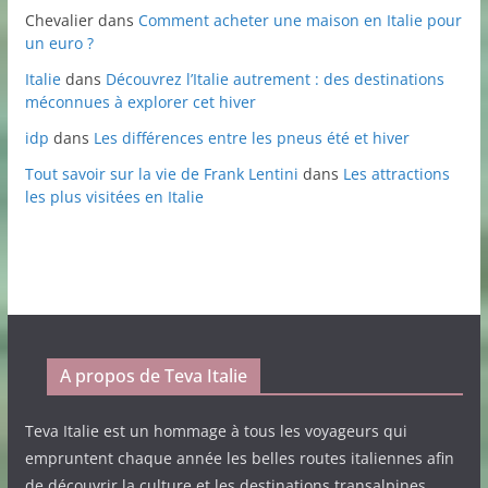
Chevalier
dans
Comment acheter une maison en Italie pour
un euro ?
Italie
dans
Découvrez l’Italie autrement : des destinations
méconnues à explorer cet hiver
idp
dans
Les différences entre les pneus été et hiver
Tout savoir sur la vie de Frank Lentini
dans
Les attractions
les plus visitées en Italie
A propos de Teva Italie
Teva Italie est un hommage à tous les voyageurs qui
empruntent chaque année les belles routes italiennes afin
de découvrir la culture et les destinations transalpines.