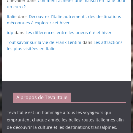
Chevalier
dans
Comment acheter une maison en Italie pour
un euro ?
Italie
dans
Découvrez l’Italie autrement : des destinations
méconnues à explorer cet hiver
idp
dans
Les différences entre les pneus été et hiver
Tout savoir sur la vie de Frank Lentini
dans
Les attractions
les plus visitées en Italie
A propos de Teva Italie
Teva Italie est un hommage à tous les voyageurs qui
empruntent chaque année les belles routes italiennes afin
de découvrir la culture et les destinations transalpines.