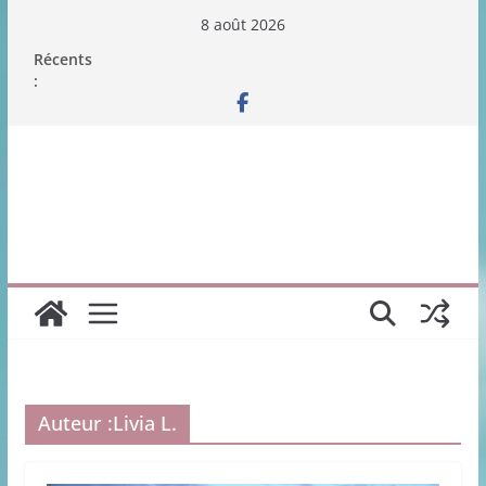
Passer
8 août 2026
au
Récents
contenu
:
Auteur :
Livia L.